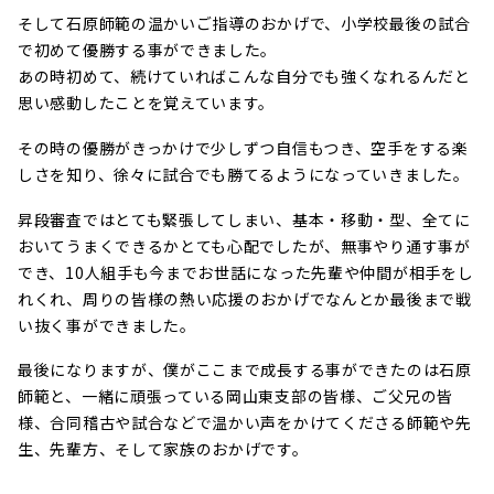
そして石原師範の温かいご指導のおかげで、小学校最後の試合
で初めて優勝する事ができました。
あの時初めて、続けていればこんな自分でも強くなれるんだと
思い感動したことを覚えています。
その時の優勝がきっかけで少しずつ自信もつき、空手をする楽
しさを知り、徐々に試合でも勝てるようになっていきました。
昇段審査ではとても緊張してしまい、基本・移動・型、全てに
おいてうまくできるかとても心配でしたが、無事やり通す事が
でき、10人組手も今までお世話になった先輩や仲間が相手をし
れくれ、周りの皆様の熱い応援のおかげでなんとか最後まで戦
い抜く事ができました。
最後になりますが、僕がここまで成長する事ができたのは石原
師範と、一緒に頑張っている岡山東支部の皆様、ご父兄の皆
様、合同稽古や試合などで温かい声をかけてくださる師範や先
生、先輩方、そして家族のおかげです。