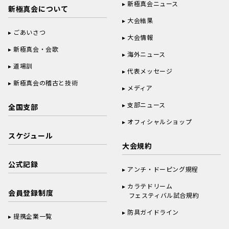
新極真会ニュース
新極真会について
大会結果
ごあいさつ
大会情報
新極真会・会歌
海外ニュース
道場訓
代表メッセージ
新極真会の稽古と技術
メディア
支部ニュース
全国支部
オフィシャルショップ
スケジュール
大会規約
公式記録
アンチ・ドーピング規程
カラテドリーム
会員登録制度
フェスティバル試合規約
防具ガイドライン
提携企業一覧