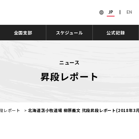
JP
|
EN
全国支部
スケジュール
公式記録
ニュース
昇段レポート
段レポート
>
北海道苫小牧道場 柳原義文 弐段昇段レポート(2018年3月