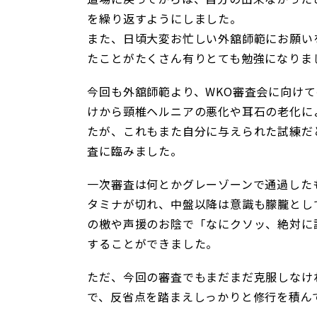
を繰り返すようにしました。
また、日頃大変お忙しい外舘師範にお願い
たことがたくさん有りとても勉強になりま
今回も外舘師範より、WKO審査会に向け
けから頸椎ヘルニアの悪化や耳石の老化に
たが、これもまた自分に与えられた試練だ
査に臨みました。
一次審査は何とかグレーゾーンで通過した
タミナが切れ、中盤以降は意識も朦朧とし
の檄や声援のお陰で「なにクソッ、絶対に
することができました。
ただ、今回の審査でもまだまだ克服しなけ
で、反省点を踏まえしっかりと修行を積ん