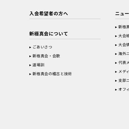
入会希望者の方へ
ニュ
新極
新極真会について
大会
大会
ごあいさつ
海外
新極真会・会歌
代表
道場訓
メデ
新極真会の稽古と技術
支部
オフ