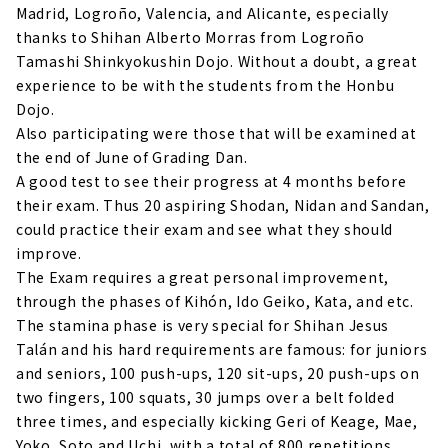
Madrid, Logroño, Valencia, and Alicante, especially
thanks to Shihan Alberto Morras from Logroño
Tamashi Shinkyokushin Dojo. Without a doubt, a great
experience to be with the students from the Honbu
Dojo.
Also participating were those that will be examined at
the end of June of Grading Dan.
A good test to see their progress at 4 months before
their exam. Thus 20 aspiring Shodan, Nidan and Sandan,
could practice their exam and see what they should
improve.
The Exam requires a great personal improvement,
through the phases of Kihón, Ido Geiko, Kata, and etc.
The stamina phase is very special for Shihan Jesus
Talán and his hard requirements are famous: for juniors
and seniors, 100 push-ups, 120 sit-ups, 20 push-ups on
two fingers, 100 squats, 30 jumps over a belt folded
three times, and especially kicking Geri of Keage, Mae,
Yoko, Soto and Uchi, with a total of 800 repetitions.