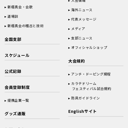
大会情報
新極真会・会歌
海外ニュース
道場訓
代表メッセージ
新極真会の稽古と技術
メディア
支部ニュース
全国支部
オフィシャルショップ
スケジュール
大会規約
公式記録
アンチ・ドーピング規程
カラテドリーム
会員登録制度
フェスティバル試合規約
防具ガイドライン
提携企業一覧
Englishサイト
グッズ通販