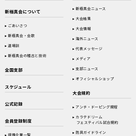
新極真会ニュース
新極真会について
大会結果
ごあいさつ
大会情報
新極真会・会歌
海外ニュース
道場訓
代表メッセージ
新極真会の稽古と技術
メディア
支部ニュース
全国支部
オフィシャルショップ
スケジュール
大会規約
公式記録
アンチ・ドーピング規程
カラテドリーム
会員登録制度
フェスティバル試合規約
防具ガイドライン
提携企業一覧