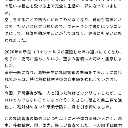
の思いは稽古を受ける上で完全に生活の一部になっていまし
た。
空手をすることで明らかに肩こりがなくなり、通勤も電車とバ
スでしたがバス区間は短いので、ウォーキングまたはランニン
グにして、身体を動かすことが苦ではなく、健康にも良いと思
われました。
2020年の新型コロナウイルスが蔓延した年は通いにくくなり、
明らかに筋肉が落ち、やはり、空手の習慣は大切だと痛感しま
した。
茶帯一級になり、髙野先生に昇段審査の準備をするように言わ
れてからは、特に移動稽古や型の自主練を強化していきまし
た。
今回、昇段審査が私一人と知った時はビックリしましたが、こ
れはとんでもないことになったぞ、とさらに稽古と自主練を強
化し、絶対休めないと感染予防に、身を引き締めました。
この昇段審査の緊張はいつも以上に汗や体力消耗が大きく、基
本、移動稽古、型、体力、厳しい審査でした。十人組手は体力