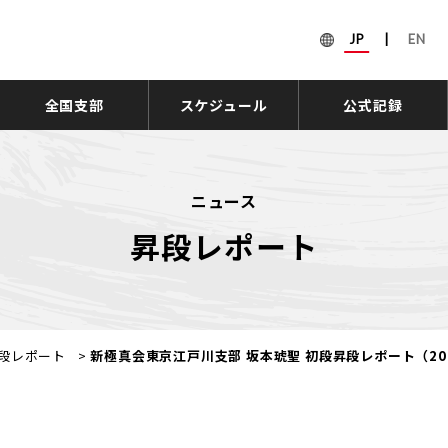
JP
|
EN
全国支部
スケジュール
公式記録
ニュース
昇段レポート
段レポート
>
新極真会東京江戸川支部 坂本琥聖 初段昇段レポート（20