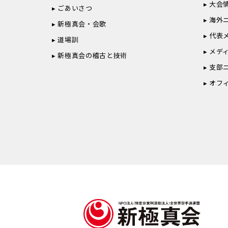
大会
ごあいさつ
海外
新極真会・会歌
代表
道場訓
メデ
新極真会の稽古と技術
支部
オフ