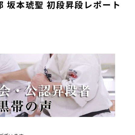
 坂本琥聖 初段昇段レポート