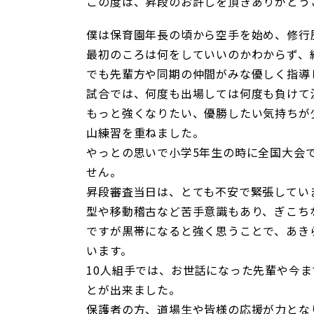
この度は、昇段のお許しを頂きありがとう
僕は保育園年長の頃から空手を始め、修行
最初のころは何をしていいのかわからず、
でも先輩方や同期の仲間がみな優しく指導
試合では、何度も出場しては何度も負けて
もっと強くなりたい、優勝したい気持ちが
山練習を重ねました。
やっとの思いで小学5年生の時に全国大会
せん。
昇段審査当日は、とても不安で緊張してい
型や移動稽古など苦手意識もあり、ぎこち
ですが黒帯になると強く思うことで、あき
います。
10人組手では、お世話になった先輩や今
とが出来ました。
保護者の方、道場生や皆様の応援が力とな