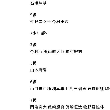
石橋煌基
9級
仲野奈々子 今村里紗
<少年部>
3級
今村心 栗山航太郎 梅村銀志
5級
山本麻陽
6級
山口未亜莉 増本隼士 児玉颯馬 石橋龍征 駒
7級
岡治奏大 眞崎想真 眞崎恒汰 牧野羅雄斗