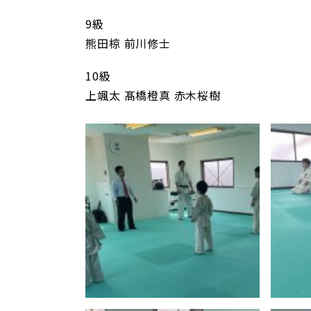
9級
熊田椋 前川修士
10級
上颯太 髙橋橙真 赤木桜樹