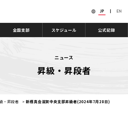
JP
|
EN
全国支部
スケジュール
公式記録
ニュース
昇級・昇段者
級・昇段者
>
新極真会滋賀中央支部昇級者(2024年7月28日)