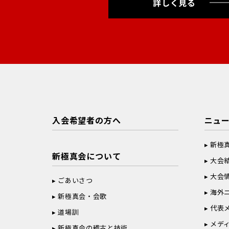
詳しく見る
入会希望者の方へ
ニュ
新極
新極真会について
大会
大会
ごあいさつ
海外
新極真会・会歌
代表
道場訓
メデ
新極真会の稽古と技術