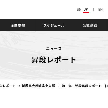
JP
|
EN
全国支部
スケジュール
公式記録
ニュース
昇段レポート
段レポート
>
新極真会茨城県央支部 川崎 学 弐段昇段レポート (20