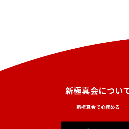
新極真会につい
新極真会で心極める