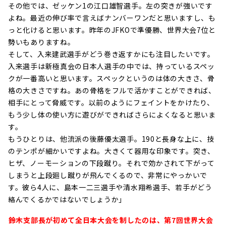
その他では、ゼッケン1の江口雄智選手。左の突きが強いです
よね。最近の伸び率で言えばナンバーワンだと思いますし、も
っと化けると思います。昨年のJFKOで準優勝、世界大会7位と
勢いもありますね。
そして、入来建武選手がどう巻き返すかにも注目したいです。
入来選手は新極真会の日本人選手の中では、持っているスペッ
クが一番高いと思います。スペックというのは体の大きさ、骨
格の大きさですね。あの骨格をフルで活かすことができれば、
相手にとって脅威です。以前のようにフェイントをかけたり、
もう少し体の使い方に遊びができればさらによくなると思いま
す。
もうひとりは、他流派の後藤優太選手。190と長身な上に、技
のテンポが細かいですよね。大きくて器用な印象です。突き、
ヒザ、ノーモーションの下段蹴り。それで効かされて下がって
しまうと上段廻し蹴りが飛んでくるので、非常にやっかいで
す。彼ら4人に、島本一二三選手や清水翔希選手、若手がどう
絡んでくるかではないでしょうか」
――鈴木支部長が初めて全日本大会を制したのは、第7回世界大会