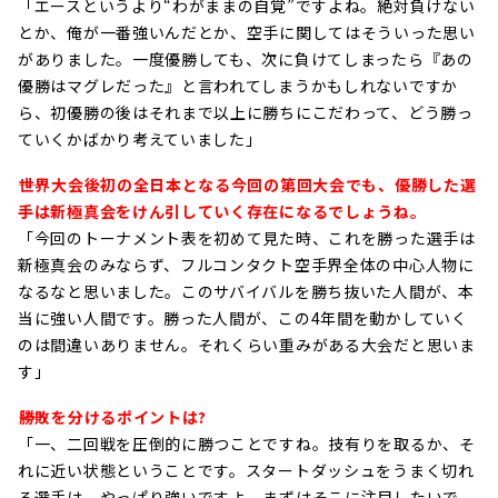
「エースというより“わがままの自覚”ですよね。絶対負けない
とか、俺が一番強いんだとか、空手に関してはそういった思い
がありました。一度優勝しても、次に負けてしまったら『あの
優勝はマグレだった』と言われてしまうかもしれないですか
ら、初優勝の後はそれまで以上に勝ちにこだわって、どう勝っ
ていくかばかり考えていました」
――世界大会後初の全日本となる今回の第回大会でも、優勝した選
手は新極真会をけん引していく存在になるでしょうね。
「今回のトーナメント表を初めて見た時、これを勝った選手は
新極真会のみならず、フルコンタクト空手界全体の中心人物に
なるなと思いました。このサバイバルを勝ち抜いた人間が、本
当に強い人間です。勝った人間が、この4年間を動かしていく
のは間違いありません。それくらい重みがある大会だと思いま
す」
――勝敗を分けるポイントは?
「一、二回戦を圧倒的に勝つことですね。技有りを取るか、そ
れに近い状態ということです。スタートダッシュをうまく切れ
る選手は、やっぱり強いですよ。まずはそこに注目したいで