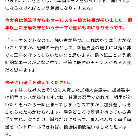
います。ここを勝てば、4年間エースを張ってやる、俺が中心
にならなければという意識になりますよね」
――今大会は他流派からもオールスター級の強豪が揃いました。例
年以上に王座死守というテーマが重いものになりそうです。
「トーナメントなので、強い者が勝つ。こればかりは仕方がな
いことですが、組織の一員として、新極真会の選手には是が非
でも王座を守ってもらいたいなと思います。島本雄二という絶
対的なエースがいない中で、平等に優勝のチャンスがある大会
だと思います」
――男子注目選手を教えてください。
「まずは、世界大会で3位に入賞した加藤大喜選手。加藤選手
は組手センスが抜群ですよね。普通の選手であれば、相手が効
いたと思ったら一瞬止まってしまうものですが、加藤選手はそ
こからたたみかけられます。勝負どころの嗅覚を持っている選
手ですね。突きだけ、蹴りだけにならず、まんべんなく両手両
足をコントロールできれば、優勝候補間違いなしだと思いま
す。