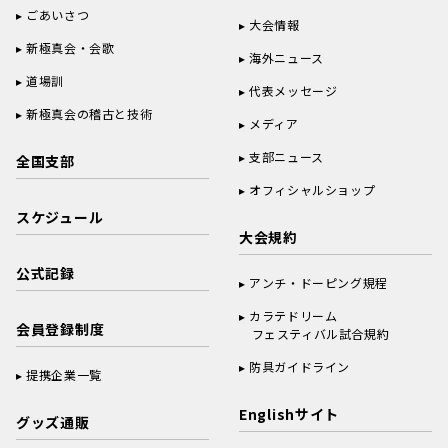
ごあいさつ
大会情報
新極真会・会歌
海外ニュース
道場訓
代表メッセージ
新極真会の稽古と技術
メディア
支部ニュース
全国支部
オフィシャルショップ
スケジュール
大会規約
公式記録
アンチ・ドーピング規程
カラテドリーム
会員登録制度
フェスティバル試合規約
防具ガイドライン
提携企業一覧
Englishサイト
グッズ通販