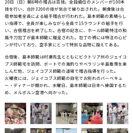
20日（日）朝6時の稽古は百技。全段級位のメンバーが100本
技を行い、合計3200の技が気合で繰り出された。朝食後は合
宿参加者全員による組手稽古が行われた。島本師範の素晴らし
い指導で、全員が楽しみながら全員で15ラウンドの組手を行
い、合宿稽古を終了した。合宿の記念に、ホール師範特注の和
風牛刀包丁が島本師範に贈呈された。包丁の柄には特注の心ピ
ンが付いており、空手家にとって特別な品物に設えてある。
合宿後、島本師範は村瀬先生とともにビクトリア州のジェイコ
ブス師範宅を訪問、ボートでの海釣りやベラリン半島散策を楽
しんだ他、ジェイコブス師範の道場で稽古指導を行った。
火曜夜には、ジェイコブス師範の自宅でお別れのバーベキュ
ー・ディナーが開かれ、水曜日、島本師範は日本へ帰国するた
め、メルボルン空港へ向かった。