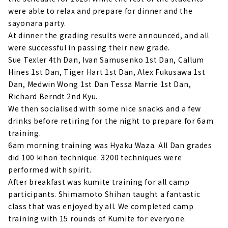
were able to relax and prepare for dinner and the
sayonara party.
At dinner the grading results were announced, and all
were successful in passing their new grade.
Sue Texler 4th Dan, Ivan Samusenko 1st Dan, Callum
Hines 1st Dan, Tiger Hart 1st Dan, Alex Fukusawa 1st
Dan, Medwin Wong 1st Dan Tessa Marrie 1st Dan,
Richard Berndt 2nd Kyu.
We then socialised with some nice snacks and a few
drinks before retiring for the night to prepare for 6am
training.
6am morning training was Hyaku Waza. All Dan grades
did 100 kihon technique. 3200 techniques were
performed with spirit.
After breakfast was kumite training for all camp
participants. Shimamoto Shihan taught a fantastic
class that was enjoyed by all. We completed camp
training with 15 rounds of Kumite for everyone.