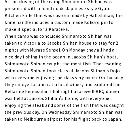
At the closing of the camp Shimamoto Shihan was
presented with a hand made Japanese style Gyuto
Kitchen knife that was custom made by Hall Shihan, the
knife handle included a custom made Kokoro pin to
make it special for a Karateka.
When camp was concluded Shimamoto Shihan was
taken to Victoria to Jacobs Shihan house to stay for 2
nights with Murase Sensei. On Monday they all had a
nice day fishing in the ocean in Jacobs Shihan’s boat,
Shimamoto Shihan caught the most fish. That evening
Shimamoto Shihan took class at Jacobs Shihan’s Dojo
with everyone enjoying the class very much. On Tuesday
they enjoyed a lunch at a local winery and explored the
Bellarine Peninsular. That night a farewell BBQ dinner
was held at Jacobs Shihan’s home, with everyone
enjoying the steak and some of the fish that was caught
the previous day. On Wednesday Shimamoto Shihan was
taken to Melbourne airport for his flight back to Japan.