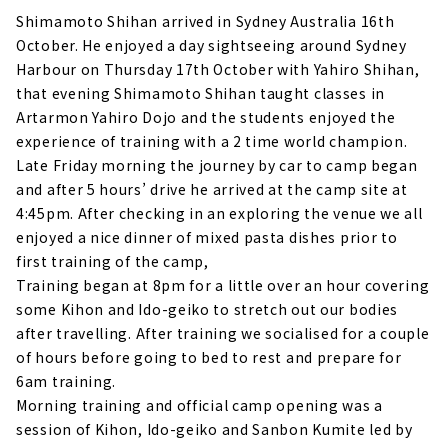
Shimamoto Shihan arrived in Sydney Australia 16th
October. He enjoyed a day sightseeing around Sydney
Harbour on Thursday 17th October with Yahiro Shihan,
that evening Shimamoto Shihan taught classes in
Artarmon Yahiro Dojo and the students enjoyed the
experience of training with a 2 time world champion.
Late Friday morning the journey by car to camp began
and after 5 hours’ drive he arrived at the camp site at
4:45pm. After checking in an exploring the venue we all
enjoyed a nice dinner of mixed pasta dishes prior to
first training of the camp,
Training began at 8pm for a little over an hour covering
some Kihon and Ido-geiko to stretch out our bodies
after travelling. After training we socialised for a couple
of hours before going to bed to rest and prepare for
6am training.
Morning training and official camp opening was a
session of Kihon, Ido-geiko and Sanbon Kumite led by