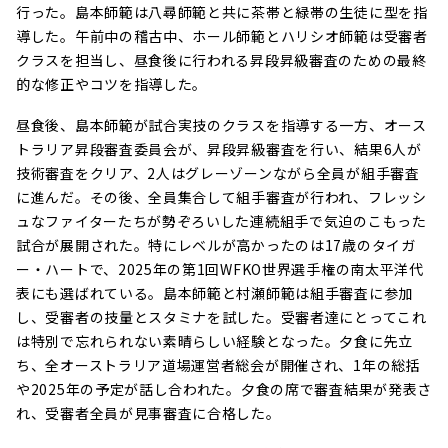
行った。島本師範は八尋師範と共に茶帯と緑帯の生徒に型を指
導した。午前中の稽古中、ホール師範とハリシオ師範は受審者
クラスを担当し、昼食後に行われる昇段昇級審査のための最終
的な修正やコツを指導した。
昼食後、島本師範が試合実技のクラスを指導する一方、オース
トラリア昇段審査委員会が、昇段昇級審査を行い、結果6人が
技術審査をクリア、2人はグレーゾーンながら全員が組手審査
に進んだ。その後、全員集合して組手審査が行われ、フレッシ
ュなファイターたちが勢ぞろいした連続組手で気迫のこもった
試合が展開された。特にレベルが高かったのは17歳のタイガ
ー・ハートで、2025年の第1回WFKO世界選手権の南太平洋代
表にも選ばれている。島本師範と村瀬師範は組手審査に参加
し、受審者の技量とスタミナを試した。受審者達にとってこれ
は特別で忘れられない素晴らしい経験となった。夕食に先立
ち、全オーストラリア道場運営者総会が開催され、1年の総括
や2025年の予定が話し合われた。夕食の席で審査結果が発表さ
れ、受審者全員が見事審査に合格した。