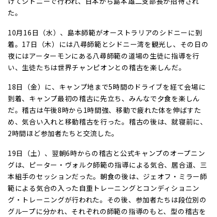
けてシドニーで行われ、日本から島本雄二支部長が招待され
た。
10月16日（水）、島本師範がオーストラリアのシドニーに到
着。17日（木）には八尋師範とシドニー湾を観光し、その日の
夜にはアーターモンにある八尋師範の道場の生徒に指導を行
い、生徒たちは世界チャンピオンとの稽古を楽しんだ。
18日（金）に、キャンプ地まで5時間のドライブを経て会場に
到着、キャンプ最初の稽古に先立ち、みんなで夕食を楽しん
だ。稽古は午後8時から1時間強、移動で疲れた体を伸ばすた
め、気合い入れと移動稽古を行った。稽古の後は、就寝前に、
2時間ほど参加者たちと交流した。
19日（土）、翌朝6時からの稽古と公式キャンプのオープニン
グは、ピーター・ヴォルク師範の指導による気合、居合道、三
本組手のセッションだった。朝食の後は、ジェオフ・ミラー師
範による気合の入った自重トレーニングとコンディショニン
グ・トレーニングが行われた。その後、参加者たちは段位別の
グループに分かれ、それぞれの師範の指導のもと、型の稽古を