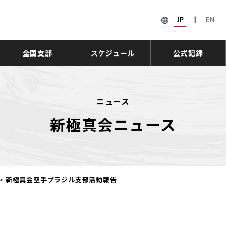
JP
|
EN
全国支部
スケジュール
公式記録
ニュース
新極真会ニュース
>
新極真会空手ブラジル支部活動報告