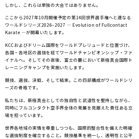
しかし、これらは単独の大会ではありません。
ここから2027年10月開催予定の第14回世界選手権へと連なる
ワールドシリーズ2026–2027 ― Evolution of Fullcontact
Karate ―が開幕いたします。
KCCおよびドリーム国際をワールドプレリュードと位置づけ、
各国・各地区の選抜を経てワールドチャンピオンシップ・ファ
イナルへ。そしてその直後、富士の麓において新極真会国際ト
レーニングキャンプを実施いたします。
競技、選抜、決戦、そして結束。この四部構成がワールドシリ
ーズの骨格です。
私たちは、新極真会としての独自性と武道性を堅持しながら、
同時にフルコンタクト空手界全体の発展を見据えた責任ある立
場を担っています。
世界各地域の実情を尊重しつつも、国際的整合性を備えた明確
な選抜制度を確立すること。競技基準を統一し、透明性と公平