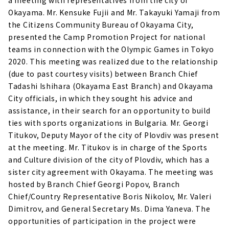
a meeting with representatives from the city of
Okayama. Mr. Kensuke Fujii and Mr. Takayuki Yamaji from
the Citizens Community Bureau of Okayama City,
presented the Camp Promotion Project for national
teams in connection with the Olympic Games in Tokyo
2020. This meeting was realized due to the relationship
(due to past courtesy visits) between Branch Chief
Tadashi Ishihara (Okayama East Branch) and Okayama
City officials, in which they sought his advice and
assistance, in their search for an opportunity to build
ties with sports organizations in Bulgaria. Mr. Georgi
Titukov, Deputy Mayor of the city of Plovdiv was present
at the meeting. Mr. Titukov is in charge of the Sports
and Culture division of the city of Plovdiv, which has a
sister city agreement with Okayama. The meeting was
hosted by Branch Chief Georgi Popov, Branch
Chief/Country Representative Boris Nikolov, Mr. Valeri
Dimitrov, and General Secretary Ms. Dima Yaneva. The
opportunities of participation in the project were