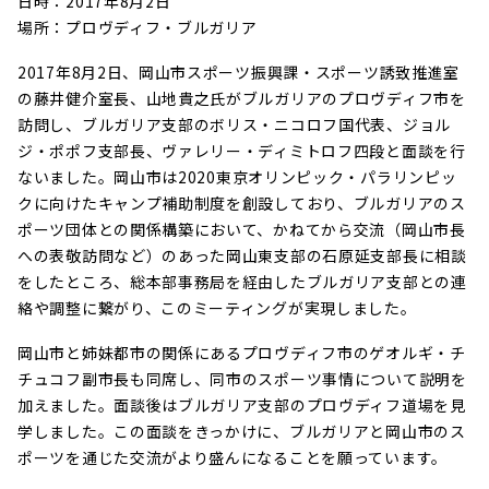
日時：2017年8月2日
場所：プロヴディフ・ブルガリア
2017年8月2日、岡山市スポーツ振興課・スポーツ誘致推進室
の藤井健介室長、山地貴之氏がブルガリアのプロヴディフ市を
訪問し、ブルガリア支部のボリス・ニコロフ国代表、ジョル
ジ・ポポフ支部長、ヴァレリー・ディミトロフ四段と面談を行
ないました。
岡山市は2020東京オリンピック・パラリンピッ
クに向けたキャンプ補助制度を創設しており、ブルガリアのス
ポーツ団体との関係構築において、かねてから交流（岡山市長
への表敬訪問など）のあった岡山東支部の石原延支部長に相談
をしたところ、総本部事務局を経由したブルガリア支部との連
絡や調整に繋がり、このミーティングが実現しました。
岡山市と姉妹都市の関係にあるプロヴディフ市のゲオルギ・チ
チュコフ副市長も同席し、同市のスポーツ事情について説明を
加えました。面談後はブルガリア支部のプロヴディフ道場を見
学しました。この面談をきっかけに、ブルガリアと岡山市のス
ポーツを通じた交流がより盛んになることを願っています。