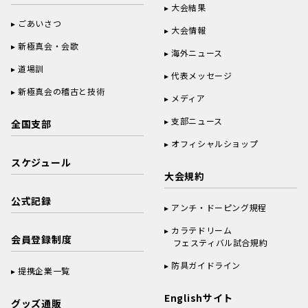
大会結果
ごあいさつ
大会情報
新極真会・会歌
海外ニュース
道場訓
代表メッセージ
新極真会の稽古と技術
メディア
支部ニュース
全国支部
オフィシャルショップ
スケジュール
大会規約
公式記録
アンチ・ドーピング規程
カラテドリーム
会員登録制度
フェスティバル試合規約
防具ガイドライン
提携企業一覧
Englishサイト
グッズ通販