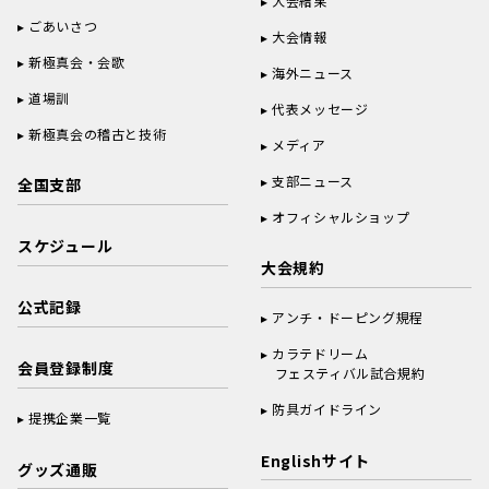
大会結果
ごあいさつ
大会情報
新極真会・会歌
海外ニュース
道場訓
代表メッセージ
新極真会の稽古と技術
メディア
支部ニュース
全国支部
オフィシャルショップ
スケジュール
大会規約
公式記録
アンチ・ドーピング規程
カラテドリーム
会員登録制度
フェスティバル試合規約
防具ガイドライン
提携企業一覧
Englishサイト
グッズ通販