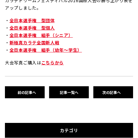
カラテドリームフェスティバル2016国際大会の勝ち上がり表を
アップしました。
・
全日本選手権 型団体
・
全日本選手権 型個人
・
全日本選手権 組手（シニア）
・
新極真カラテ全国新人戦
・
全日本選手権 組手（幼年～学生）
大会写真ご購入は
こちらから
前の記事へ
記事一覧へ
次の記事へ
カテゴリ