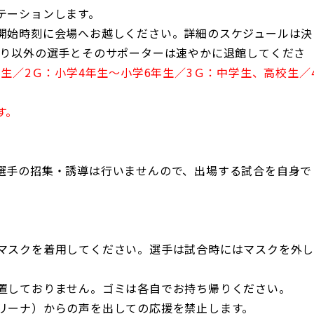
テーションします。
開始時刻に会場へお越しください。詳細のスケジュールは決
残り以外の選手とそのサポーターは速やかに退館してくださ
生／2Ｇ：小学4年生～小学6年生／3Ｇ：中学生、高校生／
す。
選手の招集・誘導は行いませんので、出場する試合を自身で
マスクを着用してください。選手は試合時にはマスクを外
置しておりません。ゴミは各自でお持ち帰りください。
リーナ）からの声を出しての応援を禁止します。