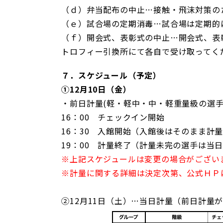
（ｄ）弁当配布の中止…接触・飛沫対策の
（ｅ）試合場の定期消毒…試合場は定期的
（ｆ）開会式、表彰式の中止…開会式、表
トロフィー引換所にて各自で受け取ってく
７．スケジュール（予定）
①12月10日（金）
・前日計量(軽・軽中・中・軽重量級の選
16：00 チェックイン開始
16：30 入館開始（入館後はそのまま計
19：00 計量終了（計量未完の選手は当
※上記スケジュールは変更の場合がござい
※計量に関する詳細は決定次第、公式ＨＰ
②12月11日（土）…当日計量（前日計量