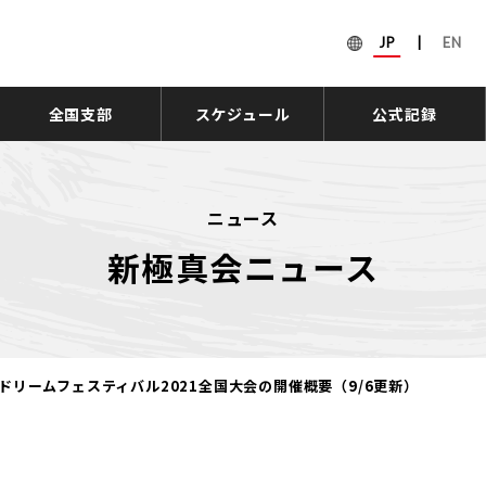
JP
|
EN
全国支部
スケジュール
公式記録
ニュース
新極真会ニュース
ドリームフェスティバル2021全国大会の開催概要（9/6更新）