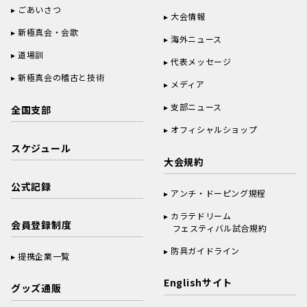
ごあいさつ
大会情報
新極真会・会歌
海外ニュース
道場訓
代表メッセージ
新極真会の稽古と技術
メディア
支部ニュース
全国支部
オフィシャルショップ
スケジュール
大会規約
公式記録
アンチ・ドーピング規程
カラテドリーム
会員登録制度
フェスティバル試合規約
防具ガイドライン
提携企業一覧
Englishサイト
グッズ通販