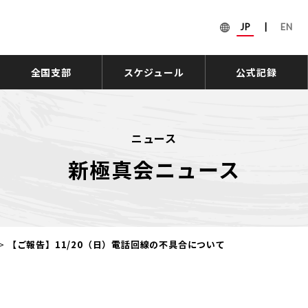
JP
|
EN
全国支部
スケジュール
公式記録
ニュース
新極真会ニュース
>
【ご報告】11/20（日）電話回線の不具合について