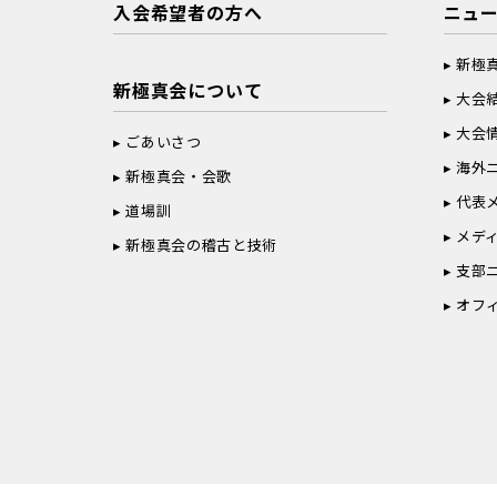
入会希望者の方へ
ニュ
新極
新極真会について
大会
大会
ごあいさつ
海外
新極真会・会歌
代表
道場訓
メデ
新極真会の稽古と技術
支部
オフ