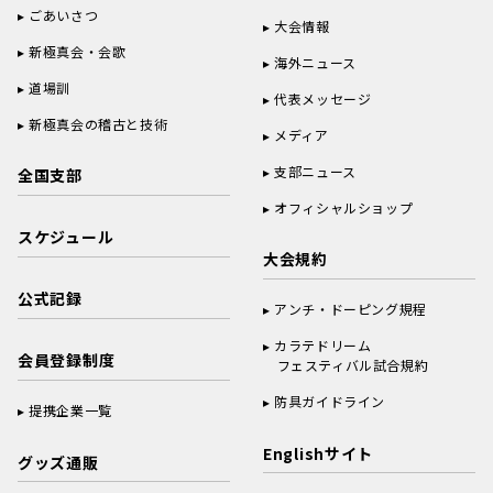
ごあいさつ
大会情報
新極真会・会歌
海外ニュース
道場訓
代表メッセージ
新極真会の稽古と技術
メディア
支部ニュース
全国支部
オフィシャルショップ
スケジュール
大会規約
公式記録
アンチ・ドーピング規程
カラテドリーム
会員登録制度
フェスティバル試合規約
防具ガイドライン
提携企業一覧
Englishサイト
グッズ通販