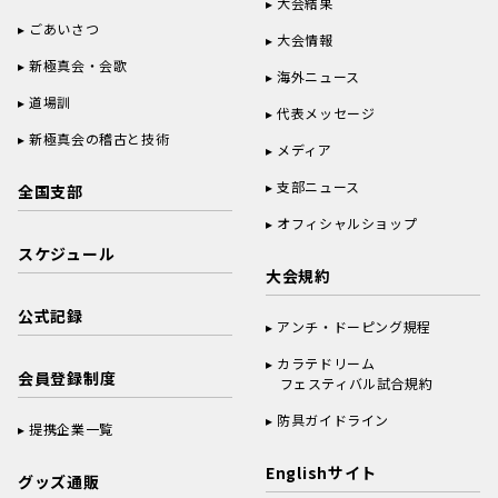
大会結果
ごあいさつ
大会情報
新極真会・会歌
海外ニュース
道場訓
代表メッセージ
新極真会の稽古と技術
メディア
支部ニュース
全国支部
オフィシャルショップ
スケジュール
大会規約
公式記録
アンチ・ドーピング規程
カラテドリーム
会員登録制度
フェスティバル試合規約
防具ガイドライン
提携企業一覧
Englishサイト
グッズ通販