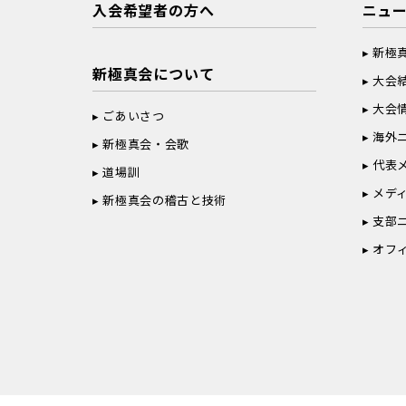
入会希望者の方へ
ニュ
新極
新極真会について
大会
大会
ごあいさつ
海外
新極真会・会歌
代表
道場訓
メデ
新極真会の稽古と技術
支部
オフ