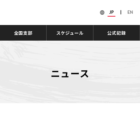
JP
|
EN
全国支部
スケジュール
公式記録
ニュース