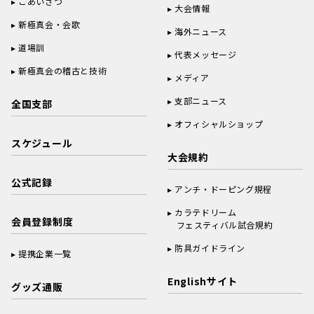
ごあいさつ
大会情報
新極真会・会歌
海外ニュース
道場訓
代表メッセージ
新極真会の稽古と技術
メディア
支部ニュース
全国支部
オフィシャルショップ
スケジュール
大会規約
公式記録
アンチ・ドーピング規程
カラテドリーム
会員登録制度
フェスティバル試合規約
防具ガイドライン
提携企業一覧
Englishサイト
グッズ通販