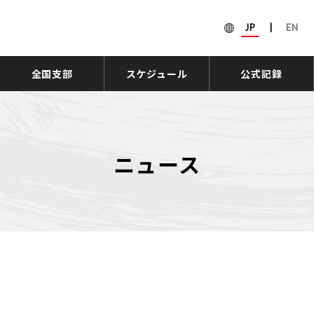
JP
|
EN
全国支部
スケジュール
公式記録
ニュース