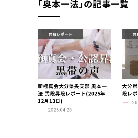
｢奥本一法｣の記事一覧
昇段レポート
昇
新極真会大分県央支部 奥本一
大分県
法 弐段昇段レポート(2025年
段レポー
12月13日)
20
2026.04.28