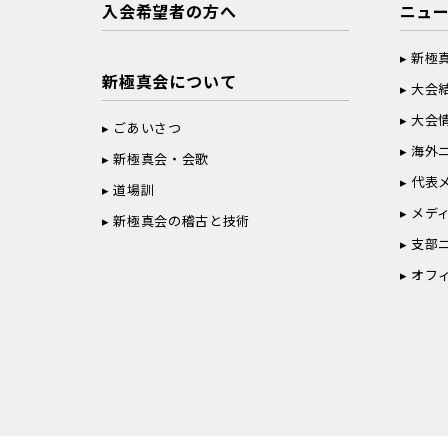
入会希望者の方へ
ニュ
新極
新極真会について
大会
大会
ごあいさつ
海外
新極真会・会歌
代表
道場訓
メデ
新極真会の稽古と技術
支部
オフ