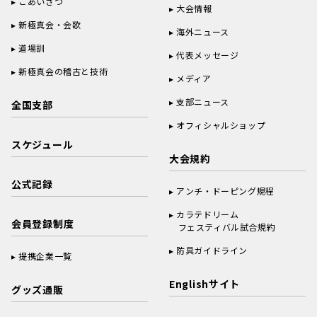
ごあいさつ
大会情報
新極真会・会歌
海外ニュース
道場訓
代表メッセージ
新極真会の稽古と技術
メディア
支部ニュース
全国支部
オフィシャルショップ
スケジュール
大会規約
公式記録
アンチ・ドーピング規程
カラテドリーム
会員登録制度
フェスティバル試合規約
防具ガイドライン
提携企業一覧
Englishサイト
グッズ通販