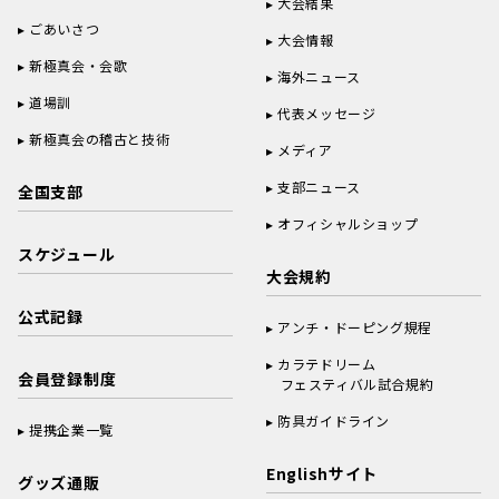
大会結果
ごあいさつ
大会情報
新極真会・会歌
海外ニュース
道場訓
代表メッセージ
新極真会の稽古と技術
メディア
支部ニュース
全国支部
オフィシャルショップ
スケジュール
大会規約
公式記録
アンチ・ドーピング規程
カラテドリーム
会員登録制度
フェスティバル試合規約
防具ガイドライン
提携企業一覧
Englishサイト
グッズ通販