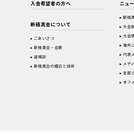
入会希望者の方へ
ニュ
新極
新極真会について
大会
大会
ごあいさつ
海外
新極真会・会歌
代表
道場訓
メデ
新極真会の稽古と技術
支部
オフ