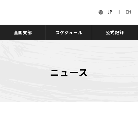
JP
|
EN
全国支部
スケジュール
公式記録
ニュース