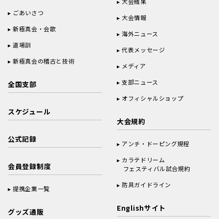
大会結果
ごあいさつ
大会情報
新極真会・会歌
海外ニュース
道場訓
代表メッセージ
新極真会の稽古と技術
メディア
支部ニュース
全国支部
オフィシャルショップ
スケジュール
大会規約
公式記録
アンチ・ドーピング規程
カラテドリーム
会員登録制度
フェスティバル試合規約
防具ガイドライン
提携企業一覧
Englishサイト
グッズ通販