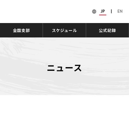
JP
|
EN
全国支部
スケジュール
公式記録
ニュース