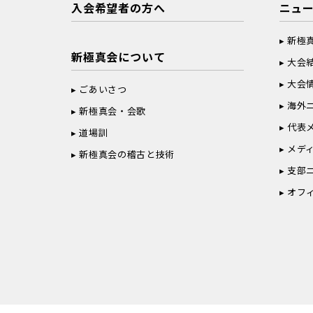
入会希望者の方へ
ニュ
新極
新極真会について
大会
大会
ごあいさつ
海外
新極真会・会歌
代表
道場訓
メデ
新極真会の稽古と技術
支部
オフ