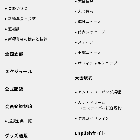
大会結果
ごあいさつ
大会情報
新極真会・会歌
海外ニュース
道場訓
代表メッセージ
新極真会の稽古と技術
メディア
支部ニュース
全国支部
オフィシャルショップ
スケジュール
大会規約
公式記録
アンチ・ドーピング規程
カラテドリーム
会員登録制度
フェスティバル試合規約
防具ガイドライン
提携企業一覧
Englishサイト
グッズ通販