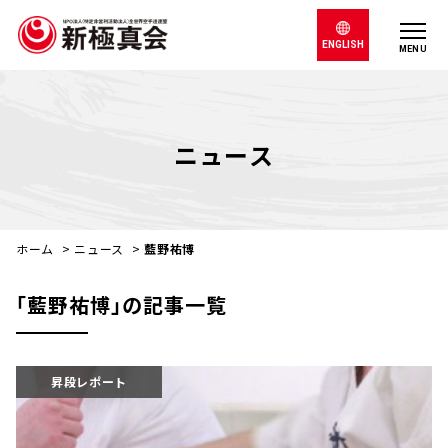
ENGLISH
MENU
ニュース
ホーム
>
ニュース
>
藍野祐博
｢藍野祐博｣の記事一覧
昇段レポート