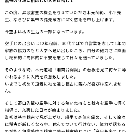
黒帯の立場に相応しい人を目指して
この度、昇段審査の機会を与えていただき木元師範、小平先
生、ならびに黒帯の諸先輩方に深く感謝を申し上げます。
今空手は私の生活の一部になっています。
空手との出会いは12年程前、30代半ばで自営業を志して1年間
家族の協力のもと大学へ通い出したころ、自分の微力さに直面
し精神的に肉体的に不安を感じて日々を送っていました。
そのような時、木元道場「湘南台開設」の看板を見て何かに導
かれるように入門を決意致しました。
いまでも初めて道着に袖を通し稽古に臨んだ喜びは忘れませ
ん。
そして野口先輩の空手に対する熱い気持ちと我々を空手に導く
指導で、充実した日々が始まりました。
当初は基本稽古で息が上がり、組手で身体を痛め、そして徐々
に稽古が厳しくなる中、休んでついて行けない、体力が落ちる
のが怖く無我夢中で稽古に励み稽古終わりに「今日も来てよか