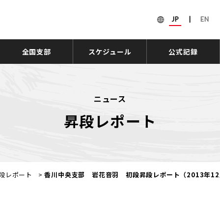
JP
|
EN
全国支部
スケジュール
公式記録
ニュース
昇段レポート
段レポート
>
香川中央支部 岩花音羽 初段昇段レポート（2013年12