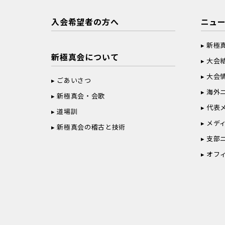
入会希望者の方へ
ニュ
新極
新極真会について
大会
大会
ごあいさつ
海外
新極真会・会歌
代表
道場訓
メデ
新極真会の稽古と技術
支部
オフ