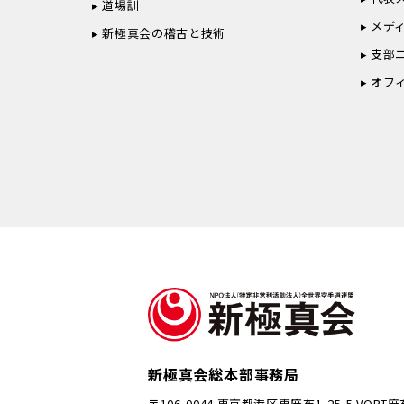
道場訓
メデ
新極真会の稽古と技術
支部
オフ
新極真会総本部事務局
〒106-0044 東京都港区東麻布1-25-5 VORT