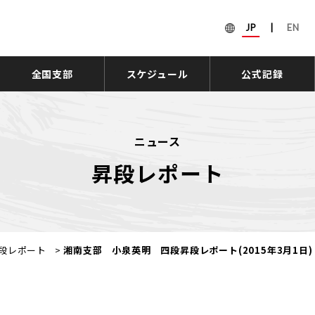
JP
|
EN
全国支部
スケジュール
公式記録
ニュース
昇段レポート
段レポート
>
湘南支部 小泉英明 四段昇段レポート(2015年3月1日)