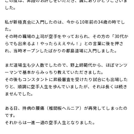
この度は、昇段のお許しをいただき、誠にありがとうございま
した。
私が新極真会に入門したのは、今から10年前の34歳の時でし
た。
その時の職場の上司が空手をやっておられ、その方の「30代か
らでも出来るよ！やったらええやん！」との言葉に後を押さ
れ、当時オープンしたばかりの都島道場に入門しました。
まだ道場生も少人数でしたので、野上師範代から、ほぼマンツ
ーマンで基本からみっちり教えていただきました。
その後もコンスタントに昇級審査を受けたり試合にも出場した
りと、順調に空手人生を歩んでいましたが、それは長くは続き
ませんでした。
ある日、持病の腰痛（椎間板ヘルニア）が再発してしまったの
です。
それからは一進一退の空手人生となりました。