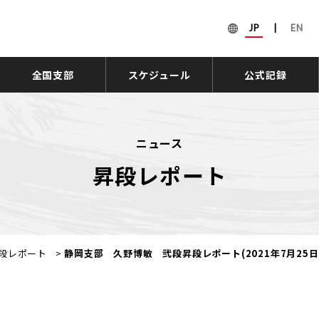
JP
|
EN
全国支部
スケジュール
公式記録
ニュース
昇段レポート
段レポート
>
静岡支部 久野博敏 弐段昇段レポート(2021年7月25日