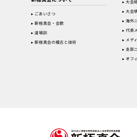
大会
大会
ごあいさつ
海外
新極真会・会歌
代表
道場訓
メデ
新極真会の稽古と技術
支部
オフ