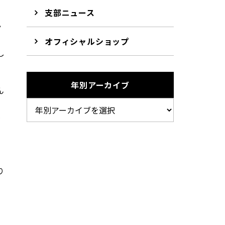
支部ニュース
心
オフィシャルショップ
し
年別アーカイブ
ん
時
」
り