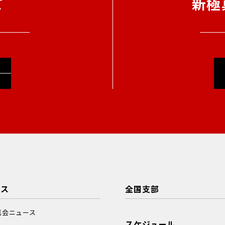
て
新極
ース
全国支部
真会ニュース
スケジュール