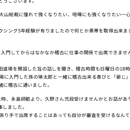
とうございます。
故大山総裁に憧れて強くなりたい、喧嘩にも強くなりたい一
クシング5年経験が有りましたので何とか黒帯を取得出来ま
場に入門してからはなかなか稽古に仕事の関係で出席できませ
田道場を開設した旨の話しを聞き、稽古時間も日曜日の18
道場に入門した孫の琳太郎と一緒に稽古出来る喜びと「爺じ
緒に稽古に通いました。
た時、永島師範より、久野さん弐段受けませんかとお話があ
事しました。
か係り手で出席することはあっても自分が審査を受けるなんて