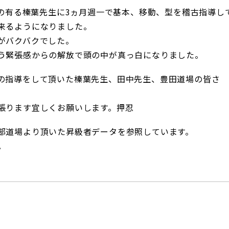
交の有る榛葉先生に3ヵ月週一で基本、移動、型を稽古指導し
来るようになりました。
がバクバクでした。
う緊張感からの解放で頭の中が真っ白になりました。
の指導をして頂いた榛葉先生、田中先生、豊田道場の皆さ
張ります宜しくお願いします。押忍
部道場より頂いた昇級者データを参照しています。
。