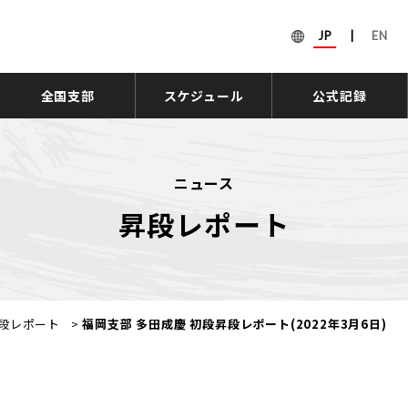
JP
|
EN
全国支部
スケジュール
公式記録
ニュース
昇段レポート
段レポート
>
福岡支部 多田成慶 初段昇段レポート(2022年3月6日)