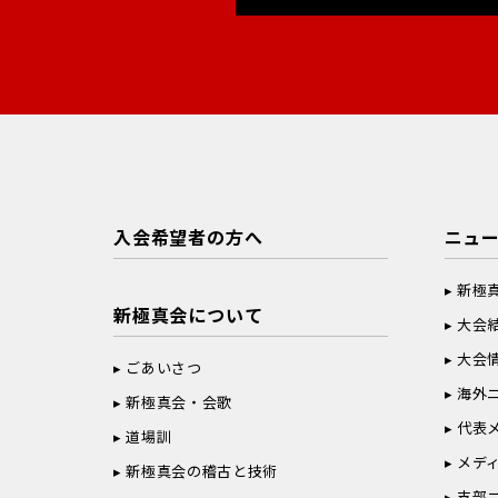
入会希望者の方へ
ニュ
新極
新極真会について
大会
大会
ごあいさつ
海外
新極真会・会歌
代表
道場訓
メデ
新極真会の稽古と技術
支部