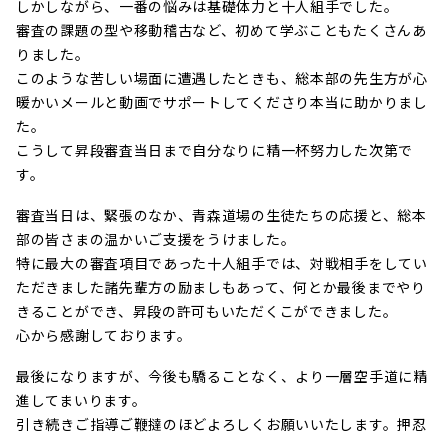
しかしながら、一番の悩みは基礎体力と十人組手でした。
審査の課題の型や移動稽古など、初めて学ぶこともたくさんあ
りました。
このような苦しい場面に遭遇したときも、総本部の先生方が心
暖かいメールと動画でサポートしてくださり本当に助かりまし
た。
こうして昇段審査当日まで自分なりに精一杯努力した次第で
す。
審査当日は、緊張のなか、青森道場の生徒たちの応援と、総本
部の皆さまの温かいご支援をうけました。
特に最大の審査項目であった十人組手では、対戦相手をしてい
ただきました諸先輩方の励ましもあって、何とか最後までやり
きることができ、昇段の許可もいただくこができました。
心から感謝しております。
最後になりますが、今後も驕ることなく、より一層空手道に精
進してまいります。
引き続きご指導ご鞭撻のほどよろしくお願いいたします。押忍