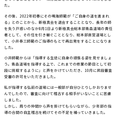
た。
その後、2022年初春にその鳴海師範が「ご自身の道を進まれ
る」とのことから、新極真会を退会することとなり、長年の師
を失う戸惑いのなか8月1日より新極真会総本部青森道場の責任
者として、その任を引き継ぐこととなり、総本部直営道場とし
て、小井泰三師範のご指導のもとで再出発をすることになりま
した。
小井師範からは「指導する生徒に自身の頑張る姿を見せましょ
う。青森道場を指導する上で、これまでの修業の節目として初
段に挑戦するように」と声をかけていただき、10月に昇段審査
受審の許可をいただきました。
私が指導する弘前の道場には一般部が自分ひとりしかおりませ
んでしたので、審査に向けて稽古する相手がいないことに苦慮
しました。
しかし、周りの仲間から声を掛けてもらいながら、少年部の指
導の合間の自主稽古を続けてその不足を補っていきました。