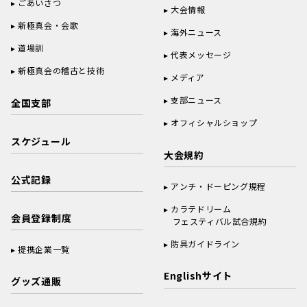
ごあいさつ
大会情報
新極真会・会歌
海外ニュース
道場訓
代表メッセージ
新極真会の稽古と技術
メディア
支部ニュース
全国支部
オフィシャルショップ
スケジュール
大会規約
公式記録
アンチ・ドーピング規程
カラテドリーム
会員登録制度
フェスティバル試合規約
防具ガイドライン
提携企業一覧
Englishサイト
グッズ通販