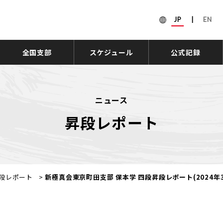
JP
|
EN
全国支部
スケジュール
公式記録
ニュース
昇段レポート
段レポート
>
新極真会東京町田支部 保本学 四段昇段レポート(2024年3