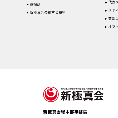
代表
道場訓
メデ
新極真会の稽古と技術
支部
オフ
新極真会総本部事務局