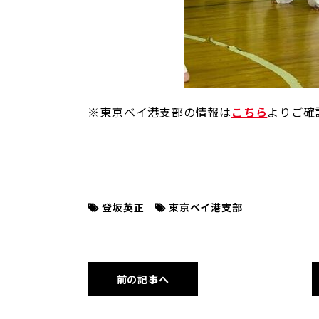
※東京ベイ港支部の情報は
こちら
よりご確
登坂英正
東京ベイ港支部
前の記事へ