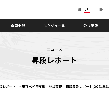
JP
|
EN
全国支部
スケジュール
公式記録
ニュース
昇段レポート
段レポート
>
東京ベイ港支部 登坂英正 初段昇段レポート(2021年3