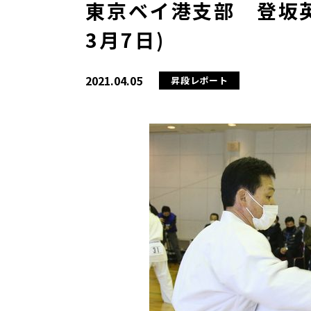
東京ベイ港支部 登坂英
3月7日)
2021.04.05
昇段レポート