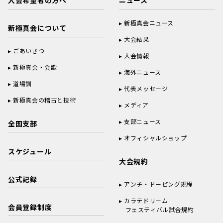
入会希望者の方へ
ニュース
新極真会ニュース
新極真会について
大会結果
ごあいさつ
大会情報
新極真会・会歌
海外ニュース
道場訓
代表メッセージ
新極真会の稽古と技術
メディア
支部ニュース
全国支部
オフィシャルショップ
スケジュール
大会規約
公式記録
アンチ・ドーピング規程
カラテドリーム
会員登録制度
フェスティバル試合規約