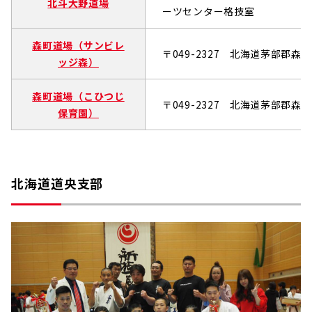
北斗大野道場
ーツセンター格技室
森町道場（サンビレ
〒049-2327 北海道茅部郡森町
ッジ森）
森町道場（こひつじ
〒049-2327 北海道茅部郡森町
保育園）
北海道道央支部