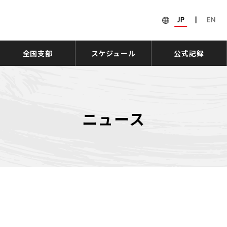
JP
|
EN
全国支部
スケジュール
公式記録
ニュース