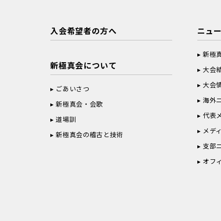
入会希望者の方へ
ニュ
新極
新極真会について
大会
大会
ごあいさつ
海外
新極真会・会歌
代表
道場訓
メデ
新極真会の稽古と技術
支部
オフ