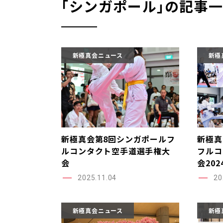
｢シンガポール｣の記事
新極真会ニュース
新極
新極真会第8回シンガポールフ
新極真
ルコンタクト空手道選手権大
フルコ
会
会202
2025.11.04
20
新極真会ニュース
新極