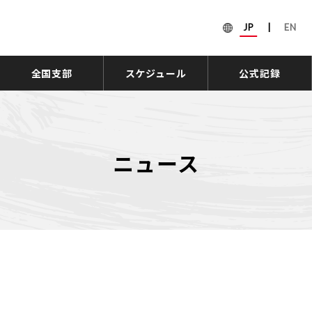
JP
|
EN
全国支部
スケジュール
公式記録
ニュース