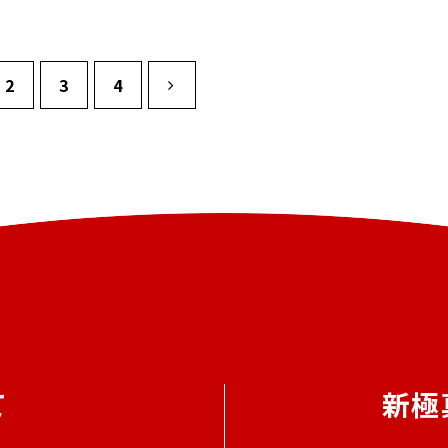
2
3
4
て
新極