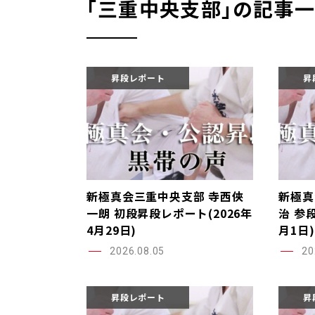
｢三重中央支部｣の記事
昇段レポート
昇
新極真会三重中央支部 寺西俠
新極真
一朗 初段昇段レポート(2026年
治 参
4月29日)
月1日)
2026.08.05
20
昇段レポート
昇