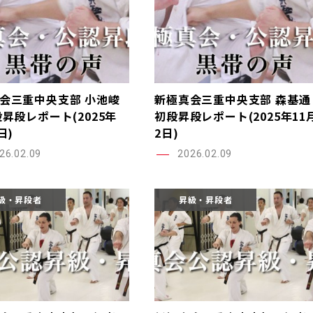
会三重中央支部 小池峻
新極真会三重中央支部 森基通
段昇段レポート(2025年
初段昇段レポート(2025年11
日)
2日)
26.02.09
2026.02.09
級・昇段者
昇級・昇段者