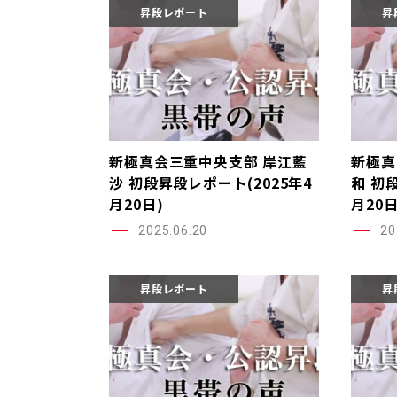
昇段レポート
昇
新極真会三重中央支部 岸江藍
新極真
沙 初段昇段レポート(2025年4
和 初
月20日)
月20日
2025.06.20
20
昇段レポート
昇