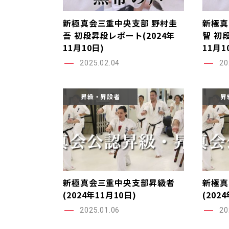
新極真会三重中央支部 野村圭
新極真
吾 初段昇段レポート(2024年
智 初
11月10日)
11月1
2025.02.04
20
昇級・昇段者
昇
新極真会三重中央支部昇級者
新極真
(2024年11月10日)
(202
2025.01.06
20