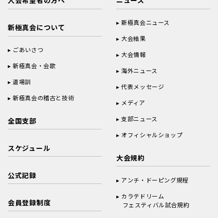
入会希望者の方へ
ニュース
新極真会ニュース
新極真会について
大会結果
ごあいさつ
大会情報
新極真会・会歌
海外ニュース
道場訓
代表メッセージ
新極真会の稽古と技術
メディア
支部ニュース
全国支部
オフィシャルショップ
スケジュール
大会規約
公式記録
アンチ・ドーピング規程
カラテドリーム
会員登録制度
フェスティバル試合規約