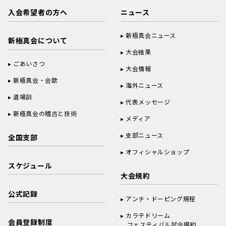
入会希望者の方へ
ニュース
新極真会ニュース
新極真会について
大会結果
ごあいさつ
大会情報
新極真会・会歌
海外ニュース
道場訓
代表メッセージ
新極真会の稽古と技術
メディア
支部ニュース
全国支部
オフィシャルショップ
スケジュール
大会規約
公式記録
アンチ・ドーピング規程
カラテドリーム
会員登録制度
フェスティバル試合規約