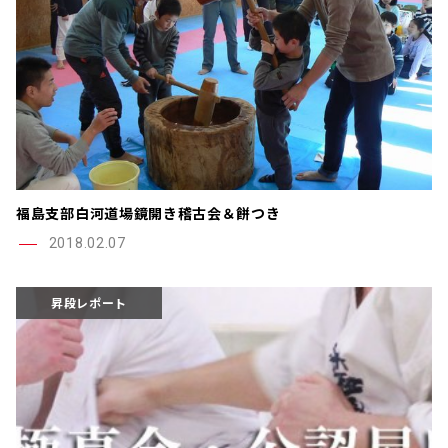
福島支部白河道場鏡開き稽古会＆餅つき
2018.02.07
昇段レポート