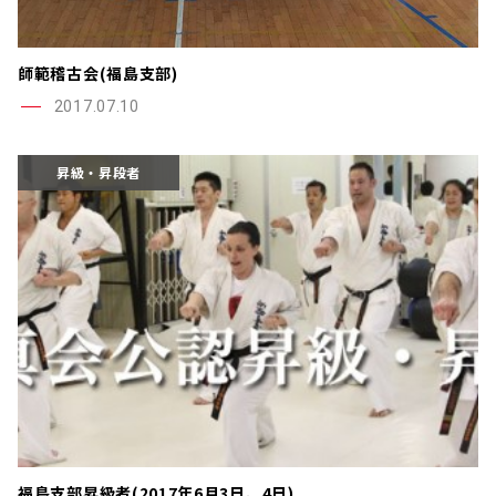
師範稽古会(福島支部)
2017.07.10
昇級・昇段者
福島支部昇級者(2017年6月3日、4日)