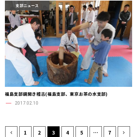
支部ニュース
福島支部鏡開き稽古(福島支部、東京お茶の水支部)
2017.02.10
1
2
3
4
5
…
7